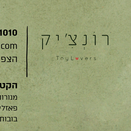
1010
.com
הצפצפה 22
הקטג
מנורות
פאזלי
בובות