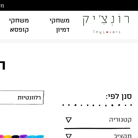
Ski
משלוח
t
conten
משחקי
משחקי
דמיון
קופסא
תו
סנן לפי:
קטגוריה
תקציב