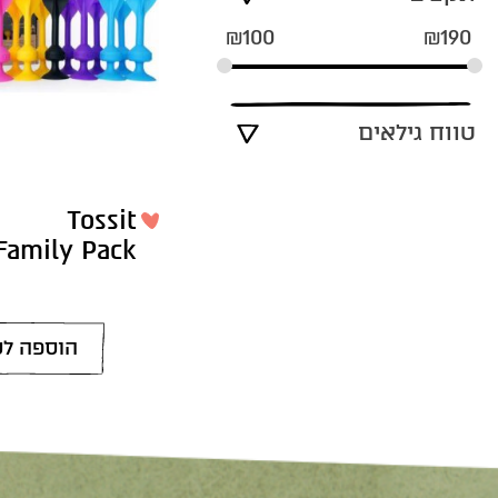
₪
100
₪
190
טווח גילאים
Tossit
Family Pack
הוספה לס