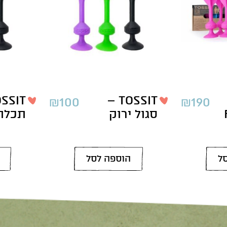
TOSSIT –
₪
100
₪
190
סגול ירוק
תכלת 
ל
הוספה לסל