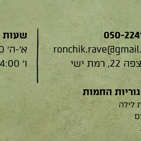
050-224
שעות 
ronchik.rave@gmail
א׳-ה׳ 9:00-19:00
, רמת ישי
ו׳ 9:00-14:00
וריות החמות
 לילה
ם