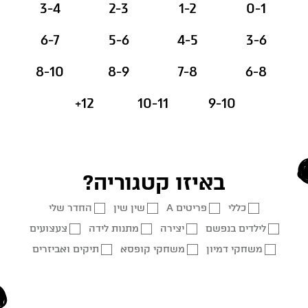
3-4
2-3
1-2
0-1
6-7
5-6
4-5
3-6
8-10
8-9
7-8
6-8
12+
10-11
9-10
באיזו קטגוריה?
כללי
פריטים A
שין שין
החדר שלי
לילדים בנפשם
יצירה
מתנות לידה
צעצועים
משחקי דמיון
משחקי קופסא
תיקים ואביזרים