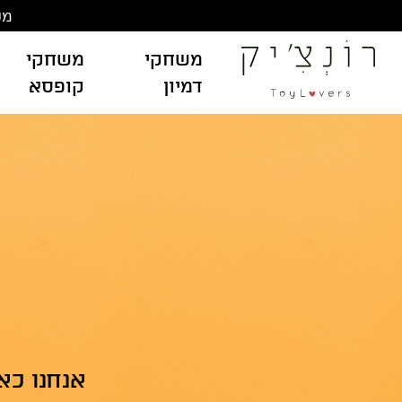
משלוח
משחקי
משחקי
דמיון
קופסא
אנחנו כא