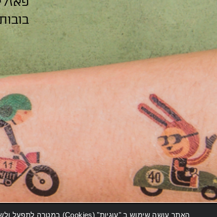
פאזלי
בובות
האתר עושה שימוש ב "עוגי