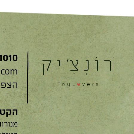
1010
.com
הצפצפה 22
הקטג
מנורות