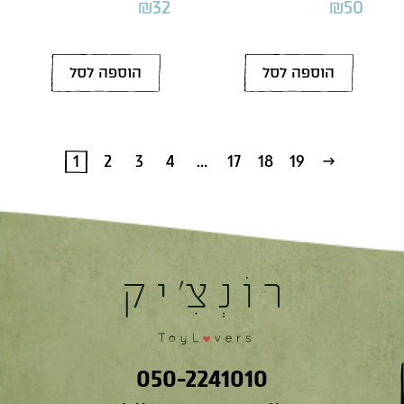
₪
32
₪
50
הוספה לסל
הוספה לסל
1
2
3
4
…
17
18
19
←
050-2241010