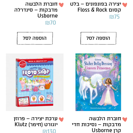
יצירה בפונפונים – בלט
חוברת הלבשה
קסום Floss & Rock
מדבקות – סינדרלה
Usborne
₪
75
₪
70
הוספה לסל
הוספה לסל
חוברת הלבשה
ערכת יצירה – פרוזן
מדבקות – נסיכות חדי
יוגורט (חימר) Klutz
קרן Usborne
₪
130