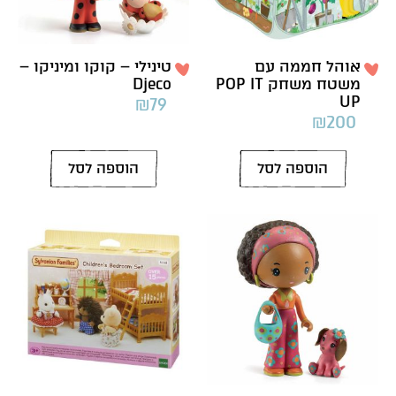
אוהל חממה עם
טינילי – קוקו ומיניקו –
משטח משחק POP IT
Djeco
UP
₪
79
₪
200
הוספה לסל
הוספה לסל