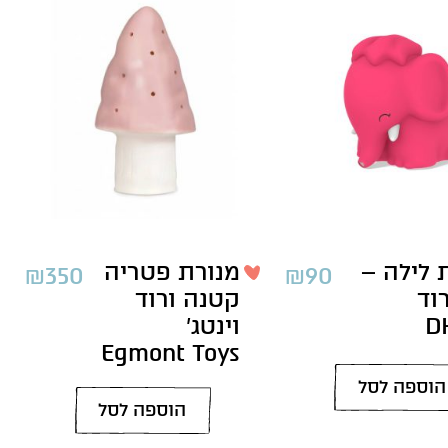
 לילה –
מנורת פטריה
₪
350
₪
90
וד
קטנה ורוד
D
וינטג’
Egmont Toys
הוספה לסל
הוספה לסל