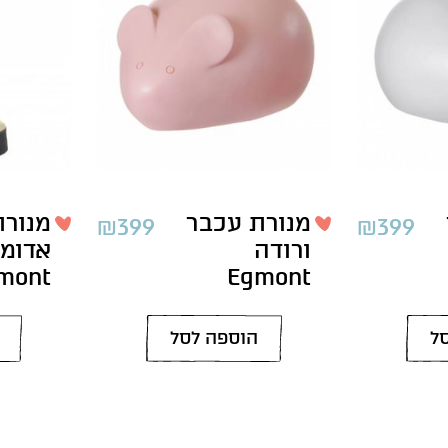
מנורת עכבר
מנורת
₪
399
₪
399
ורודה
אדומ
mont
Egmont
ל
הוספה לסל