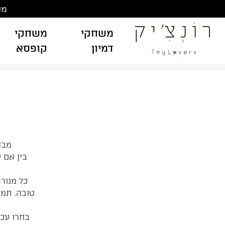
Ski
משלוח
t
conten
משחקי
משחקי
דמיון
קופסא
מבח
בין אם 
כל מנור
טובה. תמצ
בחרו עכש