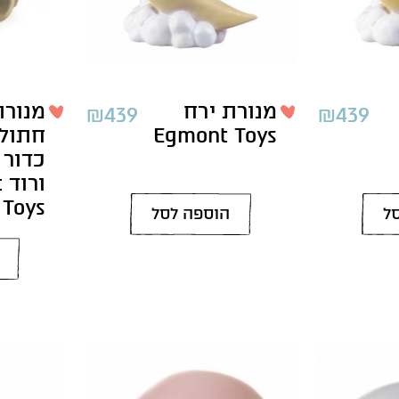
מנורת ירח
מנורת
₪
439
₪
439
Egmont Toys
חתול
כדור 
ו
Toys
ל
הוספה לסל