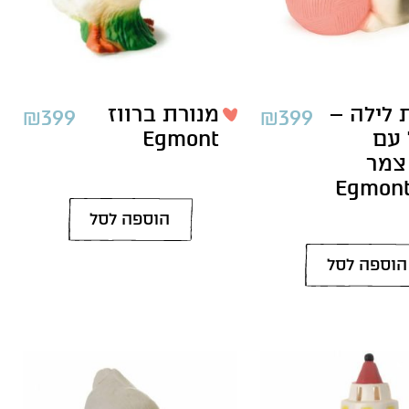
 לילה –
מנורת ברווז
₪
399
₪
399
 עם
Egmont
צמר
רוד Egmont
הוספה לסל
הוספה לסל