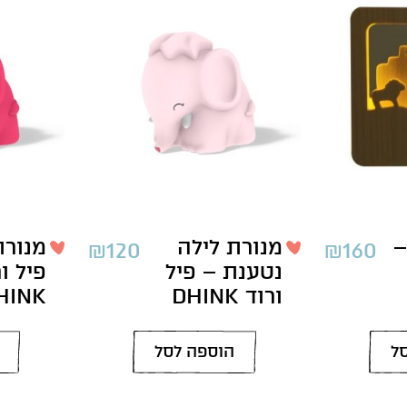
–
מנורת לילה
מנורת
₪
120
₪
160
נטענת – פיל
פיל ור
ורוד DHINK
HINK
ל
הוספה לסל