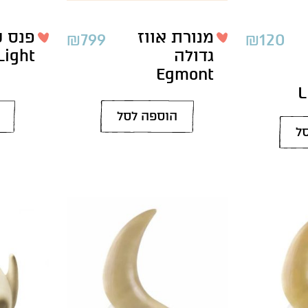
מנורת אווז
פנס ש
₪
799
₪
120
גדולה
Light
Egmont
L
הוספה לסל
ל