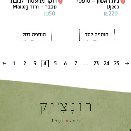
בית ראשון – סופטי
רוקר מניאטורי לבובת
Djeco
עכבר – ורוד Maileg
₪
50
₪
220
הוספה לסל
הוספה לסל
1
2
3
4
5
6
7
…
23
24
25
→
←