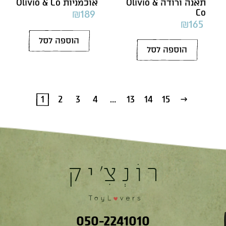
תאנה ורודה Olivio &
אוכמניות Olivio & Co
Co
₪
189
₪
165
הוספה לסל
הוספה לסל
1
2
3
4
…
13
14
15
←
050-2241010