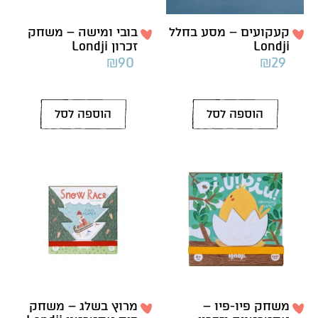
קעקועים – מסע בחלל
בובי ומישה – משחק
Londji
זכרון Londji
₪
90
₪
29
הוספה לסל
הוספה לסל
משחק פיו-פיו –
מרוץ בשלג – משחק