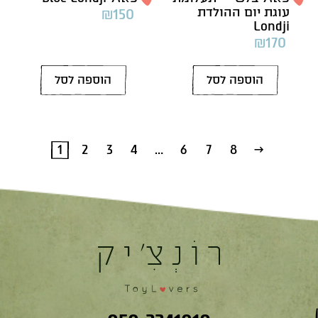
עוגת יום ההולדת
₪
150
Londji
₪
170
הוספה לסל
הוספה לסל
1
2
3
4
…
6
7
8
←