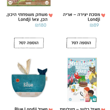
מסכת יצירה – אריה
משחק משפחתי היכון,
Londji
הכן, צא! Londji
₪
180
₪
89
הוספה לסל
הוספה לסל
פאזל בלשי – תעלומת
פאזל Blue Londji