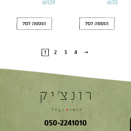
₪
129
₪
70
הוספה לסל
הוספה לסל
1
2
3
4
←
050-2241010