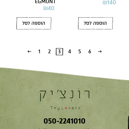
EGMONT
₪
140
₪
40
הוספה לסל
הוספה לסל
1
2
3
4
5
6
→
←
050-2241010