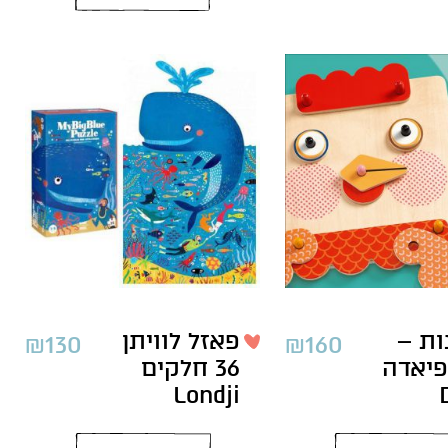
ות –
פאזל לוויתן
₪
130
₪
160
פיאדה
36 חלקים
Londji