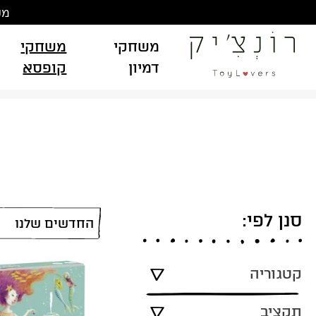
Ski
משלוח
t
conten
משחקי
משחקי
דמיון
קופסא
סנן לפי:
קטגוריה
תקציב