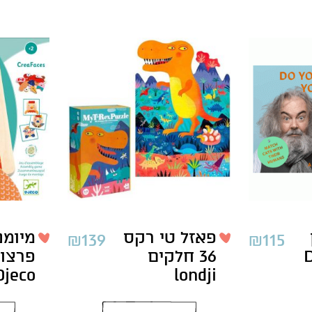
פאזל טי רקס
מיומנ
₪
139
₪
115
36 חלקים
פרצו
Djeco
londji