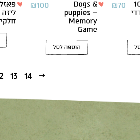
יס 100
Dogs &
פאזל 
₪
100
₪
70
די
puppies –
Memory
חלקים dji
Game
ל
הוספה לסל
←
2
13
14