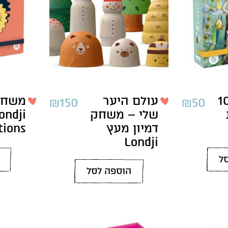
יס 100
עולם היער
משחק
₪
150
₪
50
שלי – משחק
ondji
דמיון מעץ
tions
Londji
ל
הוספה לסל