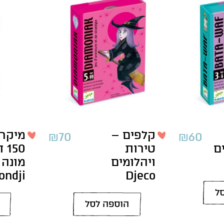
קלפים –
מיקרו
₪
70
₪
60
ם
טירות
50
ויהלומים
מונה 
ondji
Djeco
ל
הוספה לסל