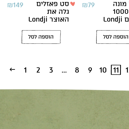
מונה
סט פאזלים
₪
149
₪
79
ליזה 1000
גלה את
Lon
האוצר Londji
הוספה לסל
הוספה לסל
→
1
2
3
…
8
9
10
11
1