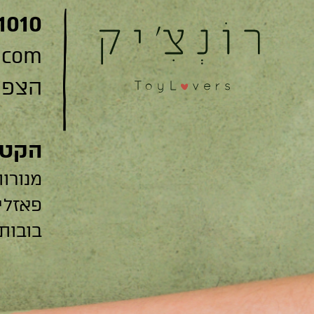
1010
.com
הצפצפה 22
הקטג
מנורות
פאזלי
בובות