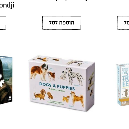
ondji
ל
הוספה לסל