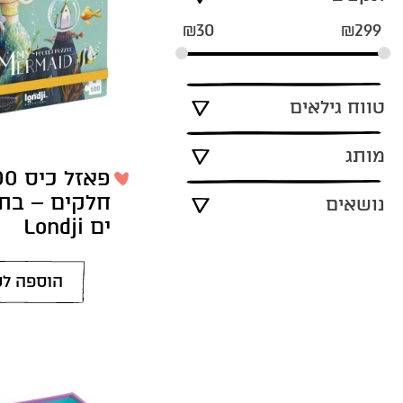
₪
30
₪
299
טווח גילאים
מותג
פאזל כ
חלקים – בת
נושאים
ים Londji
הוספה לס