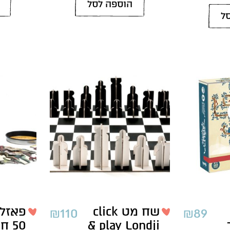
הוספה לסל
ל
שח מט click
פאזל 
₪
110
₪
89
& play Londji
50 