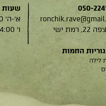
050-224
שעות 
ronchik.rave@gmail
א׳-ה׳ 9:00-19:00
, רמת ישי
ו׳ 9:00-14:00
וריות החמות
 לילה
ם