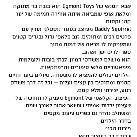
אבא הסנאי של
Egmont Toys
הוא בובת בד מתוקה
ומלאת אופי שמביאה איתה אווירה חמימה של יער
קטן וקסום.
Daddy Squirrel מעוצב בסגנון נוסטלגי ועדין עם
פרטים רכים ומתוקים, זנב פלאפי גדול ובגדים קטנים
שמעניקים לו מראה של דמות מתוך
ספר ילדים ישן ואהוב.
הוא מושלם למשחקי דמיון, לבתי בובות ולעולמות
מיניאטוריים מלאי סיפורים והרפתקאות.
הילדים יכולים להמציא לו משפחה, טיולים ביער וחיים
קטנים ומתוקים בין עצים ועלים — וכל זה דרך משחק
רגוע, יצירתי ומלא קסם.
העיצוב הקלאסי של Egmont מעניק לו תחושה של
צעצוע ילדות אמיתי שנשאר אהוב לאורך שנים
ומשתלב נהדר גם כפריט עיצוב מקסים
בחדר הילדים.
פירוט טכני:
• בובת בד בעיצוב סנאי