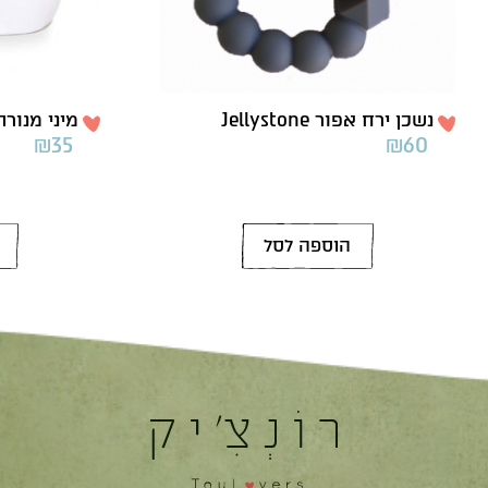
נשכן ירח אפור Jellystone
מיני מנורת 
₪
35
₪
60
הוספה לסל