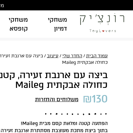
Ski
משלוח
t
conten
משחקי
משחקי
דמיון
קופסא
עמוד הבית
/
החדר שלי
/
עיצוב
/ ביצה עם ארנבת זעירה
כחולה אבקתית Maileg
ביצה עם ארנבת זעירה, קטנ
כחולה אבקתית Maileg
₪
130
משלוחים והחזרות
הפתעה קטנה ומלאת קסם מבית Maileg!
בתוך ביצת מתכת מעוצבת מסתתרת ארנבת זעירה ו