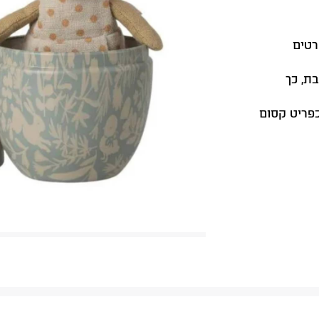
רטים
ת, כך
וחדת, כתוספת לאוסף Maileg או כפריט קסום