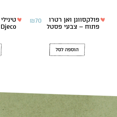
פולקסווגן ואן רטרו
טינילי 
₪
70
פתוח – צבעי פסטל
Djeco
הוספה לסל