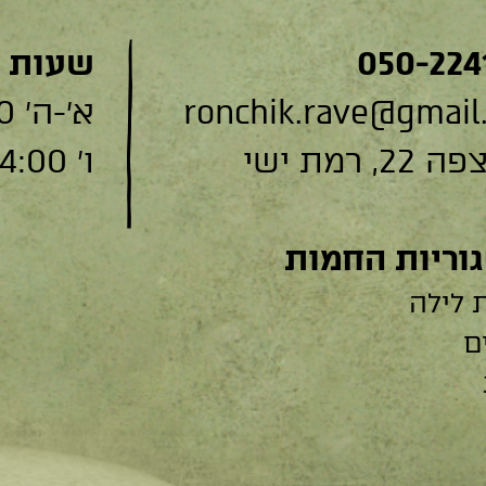
050-224
שעות 
ronchik.rave@gmail
א׳-ה׳ 9:00-19:00
, רמת ישי
ו׳ 9:00-14:00
וריות החמות
 לילה
ם