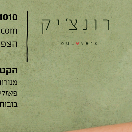
1010
.com
הצפצפה 22
הקטג
מנורות
פאזלי
בובות