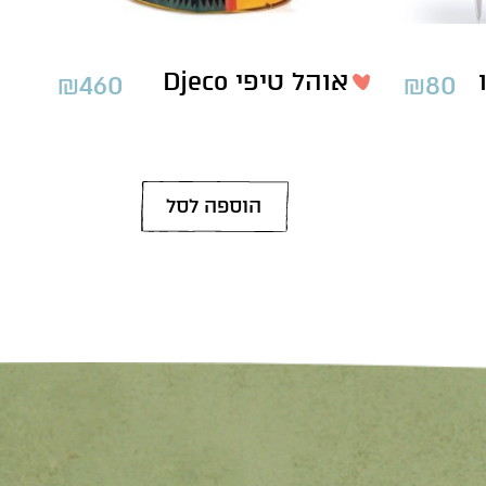
אוהל טיפי Djeco
₪
460
₪
80
הוספה לסל