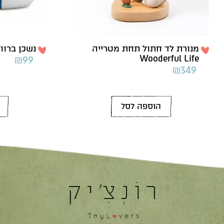
מנורת לד חתול תחת מטרייה
נשכן ברווז כחול
Wooderful Life
₪
99
₪
349
הוספה לסל