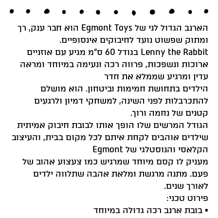
הארנב הגדול לני של
Egmont Toys
הוא חבר ענק, רך
ומתוק שפשוט נועד לחיבוקים אינסופיים.
Lenny the Rabbit בגודל 60 ס”מ מגיע עם אוזניים
ארוכות ונשפכות, פרווה רכה ונעימה במיוחד ומראה
עדין ומרגיע שממלא את חדר
הילדים בתחושת חמימות וביטחון. הוא מושלם
להתכרבלות לפני השינה, למשחקי דמיון ולרגעים
קטנים של נחמה ורוך.
הגודל המרשים שלו הופך אותו לבובת חיבוק אמיתית
שילדים אוהבים לקחת איתם לכל מקום בבית, והעיצוב
הקלאסי והנוסטלגי של Egmont
מעניק לו קסם מיוחד שמרגיש כמו צעצוע אהוב של
פעם. מתנה מרגשת ומלאת אהבה שתלווה ילדים
לאורך שנים.
פירוט טכני:
• בובת ארנב רכה גדולה במיוחד