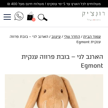
Ski
משלוחים לכל הארץ עד 5 ימי עסקים ! משלוח חינם מעל 400 ₪
t
conten
0
עמוד הבית
/
החדר שלי
/
עיצוב
/ הארנב לני – בובת פרווה
ענקית Egmont
הארנב לני – בובת פרווה ענקית
Egmont