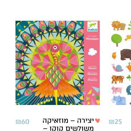
יצירה – מוזאיקה
₪
60
₪
25
משולשים קוקו –