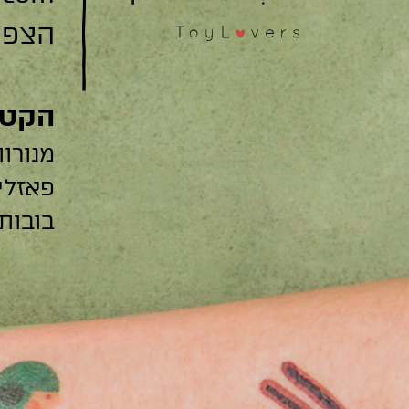
הצפצפה 22
הקטג
מנורות
פאזלי
בובות