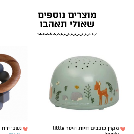
מוצרים נוספים
שאולי תאהבו
מקרן כוכבים חיות היער little
נשכן ירח אפור ne
lovely