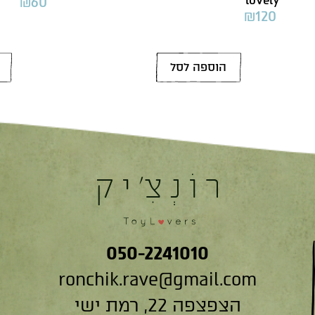
₪
60
₪
120
הוספה לסל
050-2241010
ronchik.rave@gmail.com
הצפצפה 22, רמת ישי