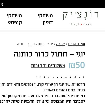
Ski
משלוח
t
conten
משחקי
משחקי
דמיון
קופסא
עמוד הבית
/
יצירה
/ יוגי – חתול כדור כותנה
יוגי – חתול כדור כותנה
₪
50
משלוחים והחזרות
הדמויות של יוגי הן יצורי קרטון נפלאים וחמודים והן
בנות, בנים והורים כאחד!
דמויות יוגי מעוצבות בניו זילנד ועשויות מקרטון ממוח
לסביבה ודיו המבוסס על אורז. הדמויות קלות להרכב