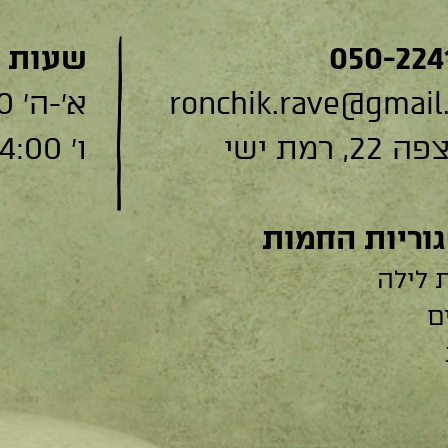
050-224
שעות 
ronchik.rave@gmail
א׳-ה׳ 9:00-19:00
, רמת ישי
ו׳ 9:00-14:00
וריות החמות
 לילה
ם