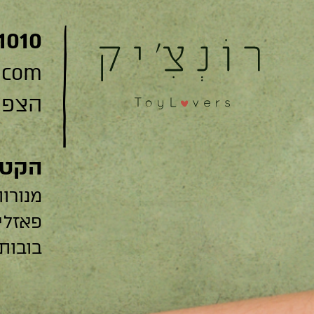
1010
.com
הצפצפה 22
הקטג
מנורות
פאזלי
בובות