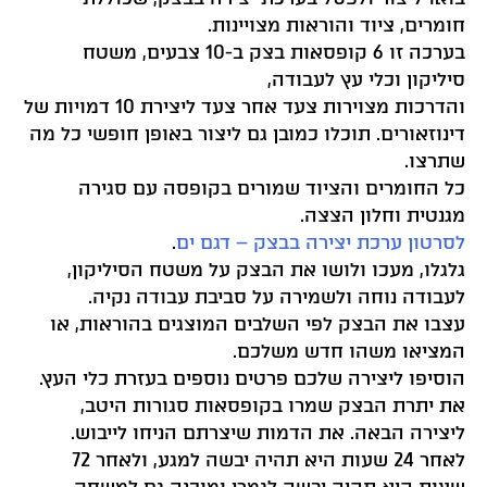
חומרים, ציוד והוראות מצויינות.
בערכה זו 6 קופסאות בצק ב-10 צבעים, משטח
סיליקון וכלי עץ לעבודה,
והדרכות מצוירות צעד אחר צעד ליצירת 10 דמויות של
דינוזאורים. תוכלו כמובן גם ליצור באופן חופשי כל מה
שתרצו.
כל החומרים והציוד שמורים בקופסה עם סגירה
מגנטית וחלון הצצה.
לסרטון ערכת יצירה בבצק – דגם ים
.
גלגלו, מעכו ולושו את הבצק על משטח הסיליקון,
לעבודה נוחה ולשמירה על סביבת עבודה נקיה.
עצבו את הבצק לפי השלבים המוצגים בהוראות, או
המציאו משהו חדש משלכם.
הוסיפו ליצירה שלכם פרטים נוספים בעזרת כלי העץ.
את יתרת הבצק שמרו בקופסאות סגורות היטב,
ליצירה הבאה. את הדמות שיצרתם הניחו לייבוש.
לאחר 24 שעות היא תהיה יבשה למגע, ולאחר 72
שעות היא תהיה יבשה לגמרי ומוכנה גם למשחק.