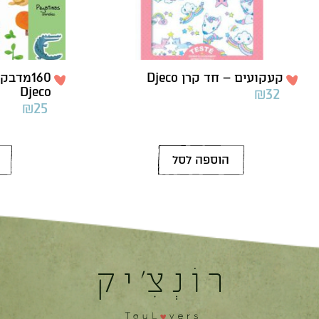
קעקועים – חד קרן Djeco
160מדב
Djeco
₪
32
₪
25
הוספה לסל