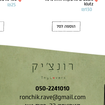
klutz
₪
25
₪
130
הוספה לסל
050-2241010
ronchik.rave@gmail.com