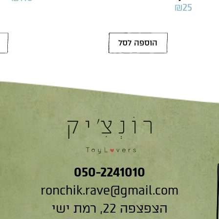
₪
25
הוספה לסל
050-2241010
ronchik.rave@gmail.com
הצפצפה 22, רמת ישי