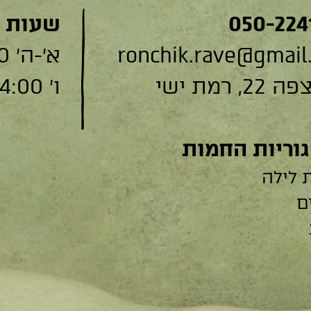
050-224
שעות 
ronchik.rave@gmail
א׳-ה׳ 9:00-19:00
, רמת ישי
ו׳ 9:00-14:00
וריות החמות
 לילה
ם