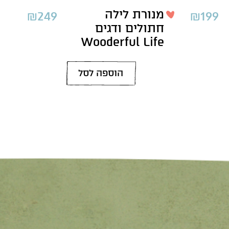
מנורת לילה
₪
249
₪
199
חתולים ודגים
Wooderful Life
הוספה לסל