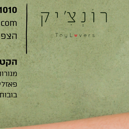
1010
.com
הצפצפה 22
הקטג
מנורות
פאזלי
בובות