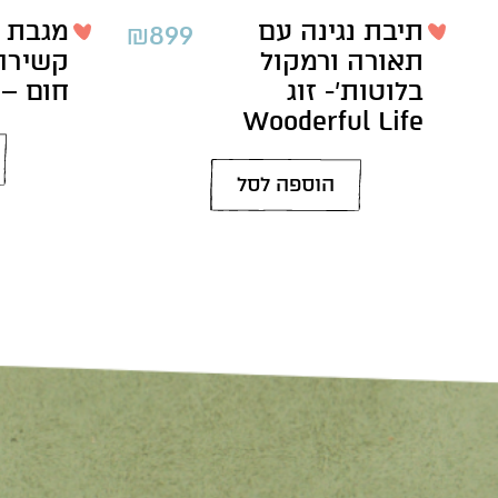
תיבת נגינה עם
מגבת 
₪
899
תאורה ורמקול
קשירה 
בלוטות’- זוג
חום – 
Wooderful Life
הוספה לסל