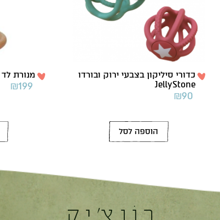
כדורי סיליקון בצבעי ירוק ובורדו
מנורת לד טיל – ife
JellyStone
₪
199
₪
90
הוספה לסל