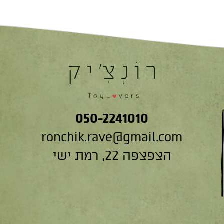
050-2241010
ronchik.rave@gmail.com
הצפצפה 22, רמת ישי