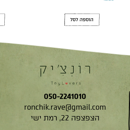
הוספה לסל
050-2241010
ronchik.rave@gmail.com
הצפצפה 22, רמת ישי