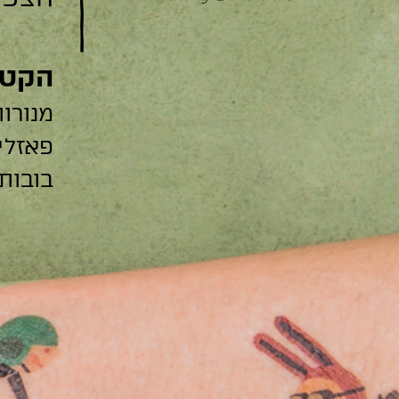
הקטג
מנורות
פאזלי
בובות