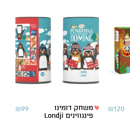
משחק דומינו
₪
99
₪
120
פינגווינים Londji