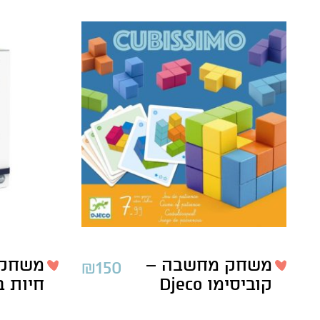
משחק מחשבה –
משחק ז
₪
150
קוביסימו Djeco
חיות בר ji