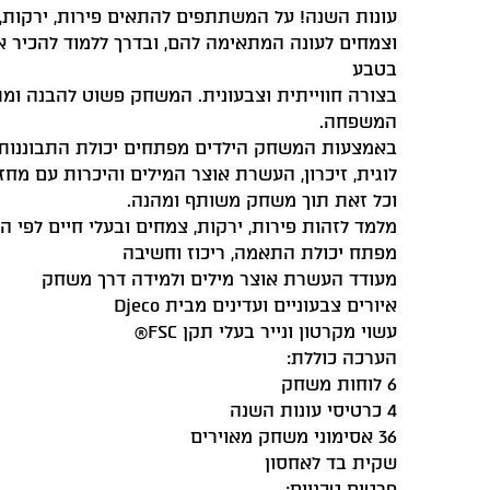
עונות השנה! על המשתתפים להתאים פירות, ירקות, 
וצמחים לעונה המתאימה להם, ובדרך ללמוד להכיר א
בטבע
בצורה חווייתית וצבעונית. המשחק פשוט להבנה ומ
המשפחה.
‏באמצעות המשחק הילדים מפתחים יכולת התבוננות
לוגית, זיכרון, העשרת אוצר המילים והיכרות עם מחז
וכל זאת תוך משחק משותף ומהנה.
מלמד לזהות פירות, ירקות, צמחים ובעלי חיים לפי ה
מפתח יכולת התאמה, ריכוז וחשיבה
מעודד העשרת אוצר מילים ולמידה דרך משחק
איורים צבעוניים ועדינים מבית Djeco
עשוי מקרטון ונייר בעלי תקן FSC®
הערכה כוללת:
6 לוחות משחק
4 כרטיסי עונות השנה
36 אסימוני משחק מאוירים
שקית בד לאחסון
פרטים טכניים: