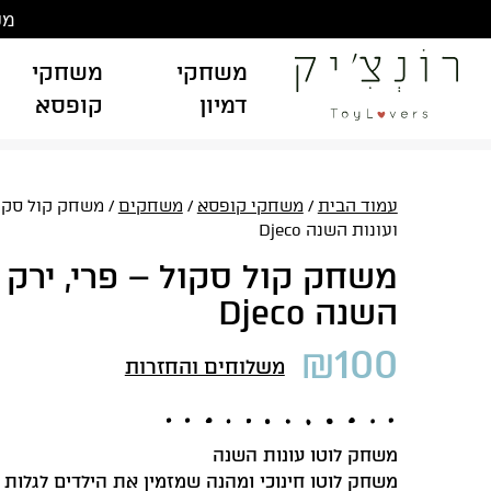
Ski
משלוח
t
conten
משחקי
משחקי
דמיון
קופסא
עמוד הבית
/
משחקי קופסא
/
משחקים
/ משחק קול סקול
ועונות השנה Djeco
משחק קול סקול – פרי, ירק ו
השנה Djeco
₪
100
משלוחים והחזרות
משחק לוטו עונות השנה
‏משחק לוטו חינוכי ומהנה שמזמין את הילדים לגלות