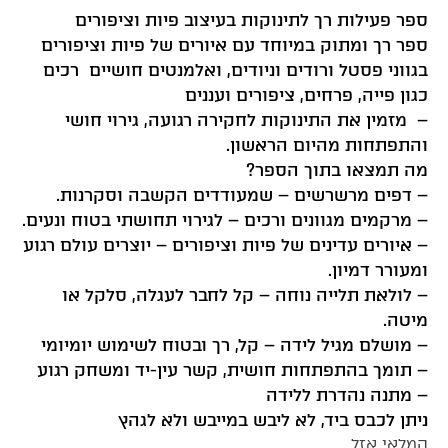
ספר פעילות רך לתינוקות בעיצוב פיות וציפורים
ספר רך ומתוק במיוחד עם איורים של פיות וציפורים
בגווני פסטל ורודים וניודים, ואלמנטים חושיים רכים
כגון פייה, פרחים, ציפורים ועננים
– מזמין את התינוקות לחקירה רגועה, גירוי חושי
והתפתחות מהיום הראשון.
מה תמצאו בתוך הספר?
– דפים מרשרשים – שמעודדים הקשבה וסקרנות.
– מרקמים מגוונים ורכים – לגירוי תחושתי בטוח ונעים.
– איורים עדינים של פיות וציפורים – יוצרים עולם רגוע
ומעורר דמיון.
– לולאת תלייה נוחה – קל לחבר לעגלה, סלקל או
מיטה.
– מושלם מגיל לידה – קל, רך ובטוח לשימוש יומיומי
– תומך בהתפתחות חושית, קשר עין-יד ומשחק רגוע
– מתנה נהדרת ללידה
ניתן לכבס ביד, לא ליבש במייבש ולא לגהץ
המלאי אזל