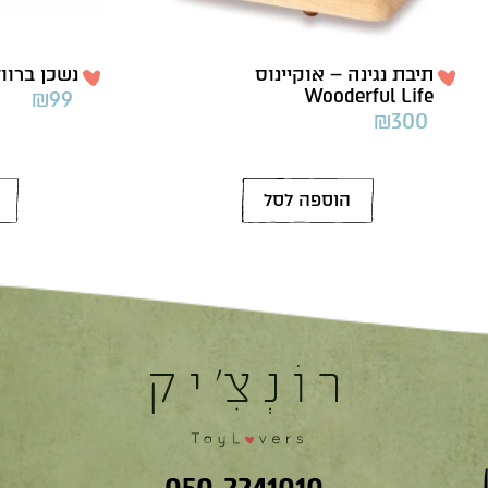
תיבת נגינה – אוקיינוס
נשכן ברווז כחול
Wooderful Life
₪
99
₪
300
הוספה לסל
050-2241010