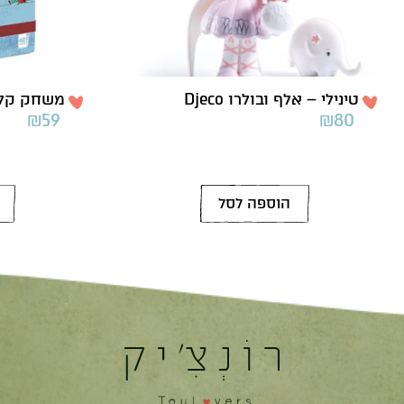
טינילי – אלף ובולרו Djeco
משחק קלפים
₪
59
₪
80
הוספה לסל