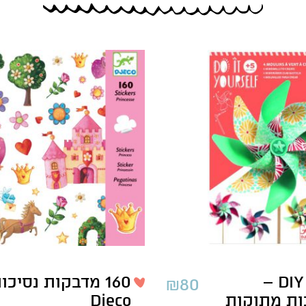
יצירה DIY –
160 מדבקות נסיכו
₪
80
ת מתוקות
Djeco