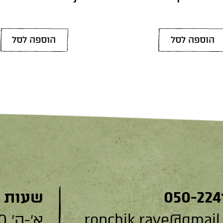
הוספה לסל
הוספה לסל
050-224
שעות 
ronchik.rave@gmail
א׳-ה׳ 9:00-19:00