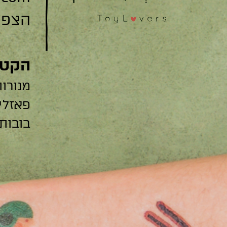
הצפצפה 22
הקטג
מנורות
פאזלי
בובות