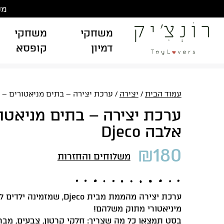
Ski
משלוח
t
conten
משחקי
משחקי
דמיון
קופסא
עמוד הבית
/
יצירה
/ ערכת יצירה – בתים מניאטורים – אלבה
ערכת יצירה – בתים מניאטור
אלבה Djeco
₪
180
משלוחים והחזרות
ערכת יצירה מהממת מבית Djeco, שמזמינ
מיניאטורי מתוק משלהם!
בסט תמצאו כל מה שצריך: חלקי קרטון, צבעים, מבר