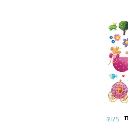
ת
₪
25