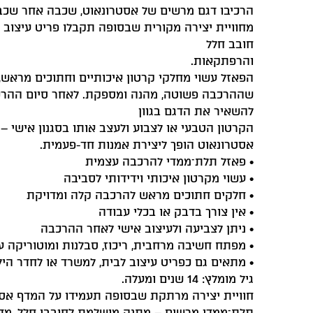
הרכיבו דגם מרשים של אסטרונאוט, שכבה אחר שכבה
מחוויית יצירה מקורית שבסופה תקבלו פריט עיצוב יי
חובב חלל
והרפתקאות.
הפאזל עשוי מחלקי קרטון איכותיים וחתוכים מראש,
שההרכבה פשוטה, מהנה ומספקת. לאחר סיום ההרכ
להשאיר את הדגם בגוון
הקרטון הטבעי או לצבוע ולעצב אותו בסגנון אישי –
אסטרונאוט הופך ליצירת אמנות חד-פעמית.
• פאזל תלת־ממדי להרכבה עצמית
• עשוי מקרטון איכותי וידידותי לסביבה
• חלקים חתוכים מראש להרכבה קלה ומדויקת
• אין צורך בדבק או בכלי עבודה
• ניתן לצביעה ולעיצוב אישי לאחר ההרכבה
• מפתח חשיבה מרחבית, ריכוז, סבלנות ומוטוריקה ע
• מתאים גם כפריט עיצוב לבית, למשרד או לחדר היל
גיל מומלץ: 14 שנים ומעלה.
חוויית יצירה מרתקת שבסופה תעמידו על המדף אס
תלת־ממדי מרשים – מתנה מושלמת לחובבי חלל, מדע