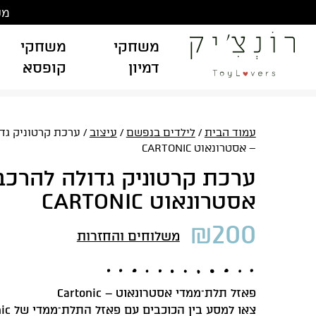
Ski
משלוח
t
conten
משחקי
משחקי
דמיון
קופסא
עמוד הבית
/
לילדים בנפשם
/
עיצוב
/ ערכת קרטוניק גד
– אסטרונאוט CARTONIC
ערכת קרטוניק גדולה להרכב
אסטרונאוט CARTONIC
₪
200
משלוחים והחזרות
פאזל תלת־ממדי אסטרונאוט – Cartonic
צאו למסע בין הכוכבים עם פאזל התלת־ממדי של Cartonic!