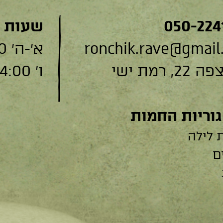
050-224
שעות 
ronchik.rave@gmail
א׳-ה׳ 9:00-19:00
, רמת ישי
ו׳ 9:00-14:00
וריות החמות
 לילה
ם