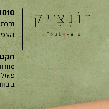
1010
.com
הצפצפה 22
הקטג
מנורות
פאזלי
בובות