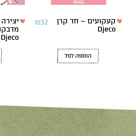
קעקועים – חד קרן
₪
32
Djeco
מדבקו
Djeco
הוספה לסל