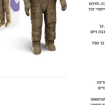
, ותיהנו
חודי לכל
 כך
בה ניתן
 כך שכל
דינה
דים
טרונאוט
 ועיצוב