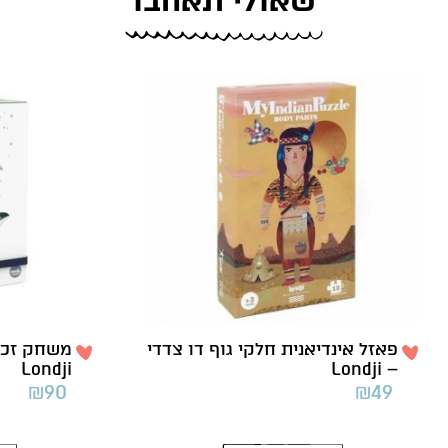
שאולי תאהבו
פאזל אינדיאנית חלקי גוף דו צדדי
משחק זכרו
Londji
– Londji
₪
90
₪
49