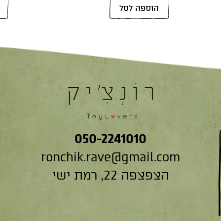
הוספה לסל
050-2241010
ronchik.rave@gmail.com
הצפצפה 22, רמת ישי