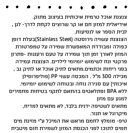
צנצנת אוכל טרמית איכותית בעיצוב מתוק.
אידיאלית למזון חם או קר שרוצים לקחת לדרך- לגן ,
לבית הספר או לנסיעות.
הצנצנת עשויה נירוסטה (Stainless Steel)בעלת דופן
כפולה ומבודדת המאפשרת שמירה על טמפרטורת
המזון לאורך זמן תוך שמירה על טעם ורעננות -פתרון
פרקטי ונח לשימוש יומיומי לילדים. הצנצנת עמידה
בפני ריחות וכתמים.מתאים לתיק אוכל או לתיק גב ,
מכילה 300 מ”ל . המכסה עשוי PP (פוליפרופילן
איכותי) עם סגירה נוחה ובטוחה לשימוש יומיומי.
ללא BPA ופתלאטים בהתאם לתקני בטיחות מחמירים
למגע עם מזון
מתאים לשטיפה ידנית בלבד, לא מתאים למדיח,
מיקרוגל או תנור.
טיפ- מומלץ לחמם מראש את המיכל ע”י מזיגת מים
חמים לתוכו לפני הכנסת המזון לשמירת חום מיטבית