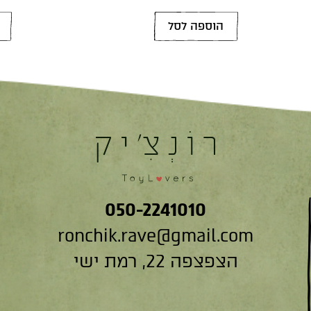
הוספה לסל
050-2241010
ronchik.rave@gmail.com
הצפצפה 22, רמת ישי