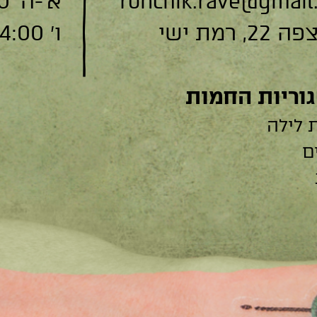
ronchik.rave@gmail
א׳-ה׳ 9:00-19:00
, רמת ישי
ו׳ 9:00-14:00
וריות החמות
 לילה
ם