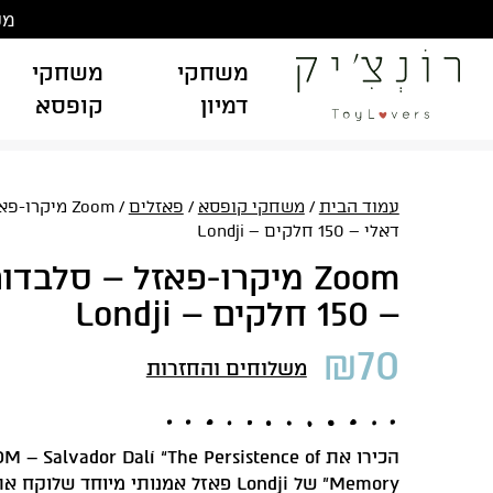
Ski
משלוח
t
conten
משחקי
משחקי
דמיון
קופסא
עמוד הבית
/
משחקי קופסא
/
פאזלים
/ Zoom מיקרו
דאלי – 150 חלקים – Londji
Zoom מיקרו-פאזל – סלבדו
– 150 חלקים – Londji
₪
70
משלוחים והחזרות
הכירו את – Salvador Dalí “The Persistence of
Memory” של Londji פאזל אמנותי מיוחד שלוק