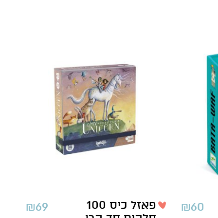
פאזל כיס 100
₪
69
₪
60
חלקים חד קרן