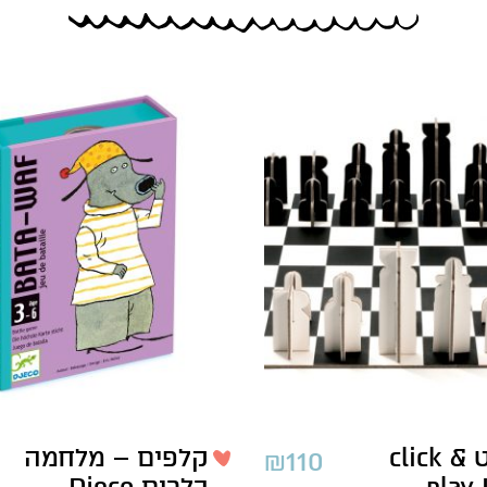
שח מט click &
קלפים – מלחמה
₪
110
play 
כלבים Djeco