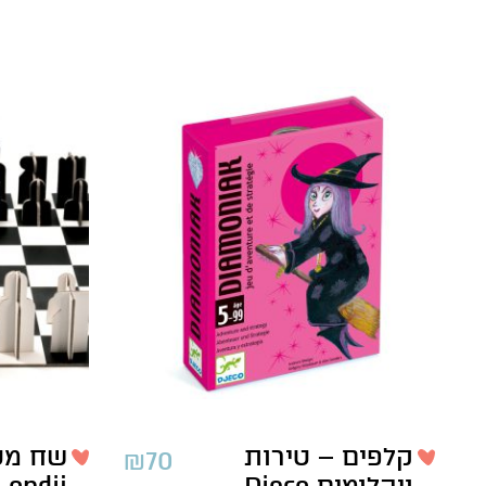
קלפים – טירות
₪
70
ויהלומים Djeco
Londji