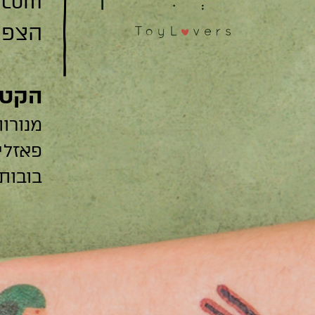
.com
הצפצפה 22
הקטג
מנורות
פאזלי
בובות