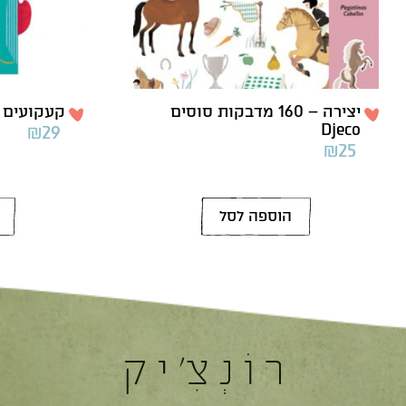
יצירה – 160 מדבקות סוסים
קעקועים נסיכ
Djeco
₪
29
₪
25
הוספה לסל