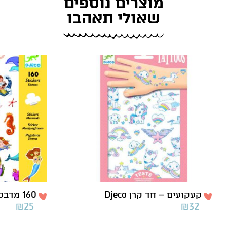
מוצרים נוספים
שאולי תאהבו
קעקועים – חד קרן Djeco
160 מדבקות בנות ים Djeco
₪
25
₪
32