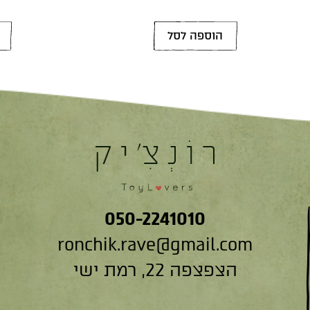
הוספה לסל
050-2241010
ronchik.rave@gmail.com
הצפצפה 22, רמת ישי