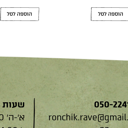
הוספה לסל
הוספה לסל
050-224
שעות 
ronchik.rave@gmail
א׳-ה׳ 9:00-19:00