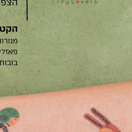
הצפצפה 22
הקטג
מנורות
פאזלי
בובות