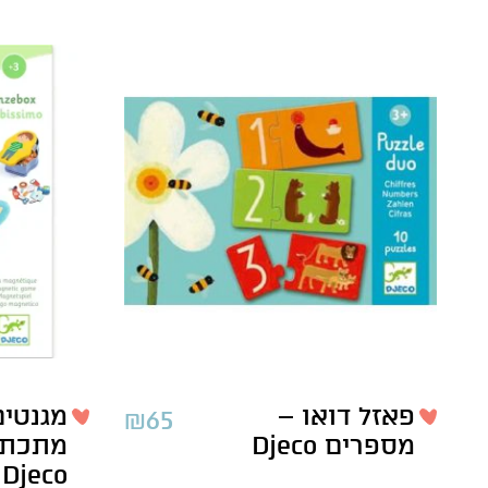
פאזל דואו –
מגנטי
₪
65
מספרים Djeco
מתכת –
Djeco