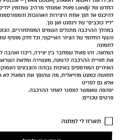
הכירו את Puzzle – (VAN GOGH) STARRY NIGHT
החדש של Londji פאזל אמנותי מרהיב שמזמין ילדים ומבוגרים
להיכנס אל תוך אחת היצירות האהובות והמפורסמות
“ליל כוכבים” של וינסנט ואן גוך.
במהלך ההרכבה מתגלים השמים המסתחררים, הכוכב
והנוף החלומי של הציור האייקוני, וכל חלק מוסיף ע
לתמונה
המלאה. זהו פאזל שמחבר בין יצירה, ריכוז ואהבה לא
את חוויית ההרכבה לרגועה, מעשירה ומלאת השראה
האיורים המודפסים באיכות גבוהה והצבעים העמוקי
תחושה כמעט מוזיאלית, מה שהופך את הפאזל לא 
אלא גם לפריט
יפהפה שאפשר למסגר לאחר ההרכבה.
פרטים טכניים:
תארזו לי למתנה