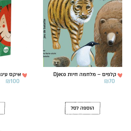
קלפים – מלחמה חיות Djeco
איקס עיגול ג’
₪
100
₪
70
הוספה לסל