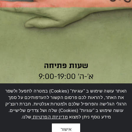
שעות פתיחה
א׳-ה׳ 9:00-19:00
ו׳ 9:00-14:00
האתר עושה שימוש ב "עוגיות" (Cookies) במטרה לתפעל ולשפר
את האתר, להראות לכם פרסום הקשור להעדפותיכם על סמך
הרגלי הגלישה והפרופיל שלכם ולמטרות אנלטיות. חברת רונצ'יק
עושה שימוש ב "עוגיות" (Cookies) שלה ושל צדדים שלישיים.
מידע נוסף ניתן למצוא
מדיניות הפרטיות
שלנו.
All rights reserved to RONCHIK
HolleStudio
Design
SENTRYSITE
Developement
תקנון
אישור