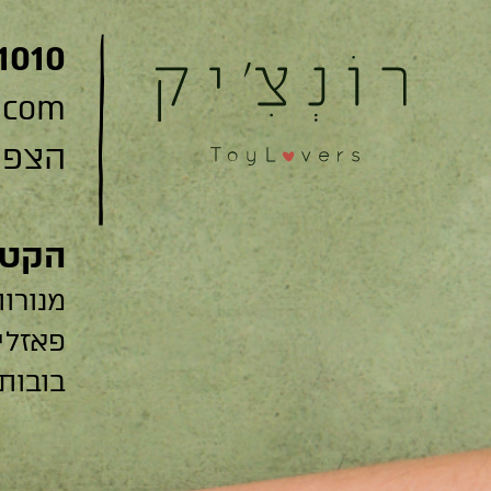
1010
.com
הצפצפה 22
הקטג
מנורות
פאזלי
בובות