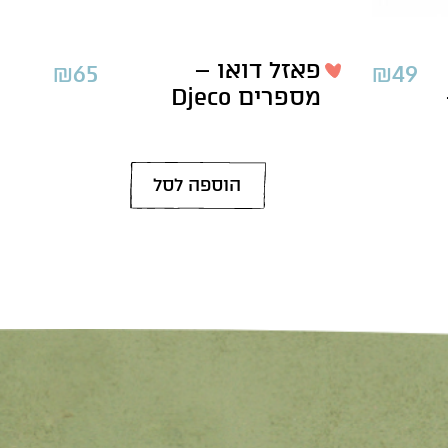
פאזל דואו –
₪
65
₪
49
מספרים Djeco
הוספה לסל