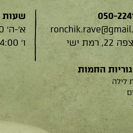
050-224
שעות 
ronchik.rave@gmail
א׳-ה׳ 9:00-19:00
, רמת ישי
ו׳ 9:00-14:00
וריות החמות
 לילה
ם