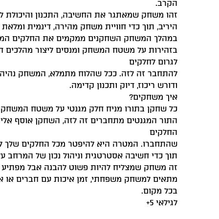
הקרב.
זהו משחק שמאתגר את החשיבה, התכנון והיכולת ל
היריב, תוך כדי חוויית משחק מהירה, דינמית ומלאת
במהלך המשחק השחקנים ממקמים את החלקים המג
בזהירות על משטח המשחק ומנסים ליצור מהלכים ח
לגרום לחלקים
להתחבר זה לזה. ככל שהלוח מתמלא, המשחק נהיה 
ודורש ריכוז, דיוק ותכנון קדימה.
איך משחקים?
כל שחקן בתורו מניח חלק מגנטי על משטח המשחק.
התור המגנטים מתחברים זה לזה, השחקן אוסף אליו
החלקים
שהתחברו. המטרה היא להיפטר מכל החלקים שלך לפנ
תוך כדי חשיבה אסטרטגית וניהול נכון של המרחב על
זה משחק שמצליח להיות פשוט להבנה אבל מפתיע ב
מתאים למשחק משפחתי, זמן איכות עם חברים או א
בכל מקום.
לגילאי 5+