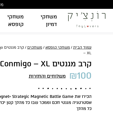
Ski
משלוח
t
conten
משחקי
משחקי
דמיון
קופסא
עמוד הבית
/
משחקי קופסא
/
משחקים
/ ק
– XL
קרב מגנטים Juega Conmigo – XL
₪
100
משלוחים והחזרות
אסטרטגיה מגנטי חכם וממכר שבו כל מהלך קטן יכו
כל מהלך