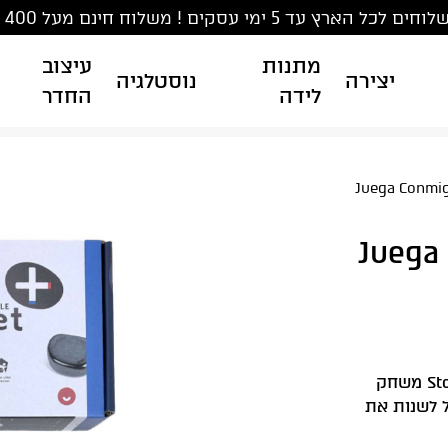
ים לכל הארץ עד 5 ימי עסקים ! משלוח חינם מעל 400 ₪
מתנות
עיצוב
יצירה
נוסטלגיה
לידה
החדר
רב מגנטים Juega Conmigo
הכירו את Stognet+ Strategic Magnetic Battle Game משחק
ל לשנות את